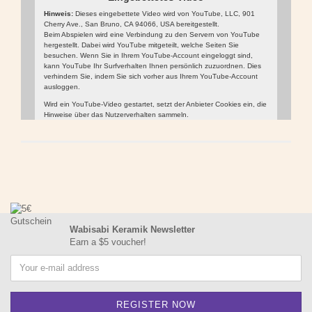
Hinweis:
Dieses eingebettete Video wird von YouTube, LLC, 901
Cherry Ave., San Bruno, CA 94066, USA bereitgestellt.
Beim Abspielen wird eine Verbindung zu den Servern von YouTube
hergestellt. Dabei wird YouTube mitgeteilt, welche Seiten Sie
besuchen. Wenn Sie in Ihrem YouTube-Account eingeloggt sind,
kann YouTube Ihr Surfverhalten Ihnen persönlich zuzuordnen. Dies
verhindern Sie, indem Sie sich vorher aus Ihrem YouTube-Account
ausloggen.
Wird ein YouTube-Video gestartet, setzt der Anbieter Cookies ein, die
Hinweise über das Nutzerverhalten sammeln.
Wer das Speichern von Cookies für das Google-Ads-Programm
deaktiviert hat, wird auch beim Anschauen von YouTube-Videos mit
keinen solchen Cookies rechnen müssen. YouTube legt aber auch in
anderen Cookies nicht-personenbezogene Nutzungsinformationen
ab. Möchten Sie dies verhindern, so müssen Sie das Speichern von
Cookies im Browser blockieren.
Video
Weitere Informationen zum Datenschutz bei „YouTube“ finden Sie in
abspielen
der Datenschutzerklärung des Anbieters unter:
https://www.google.de/intl/de/policies/privacy/
Wabisabi Keramik Newsletter
Earn a $5 voucher!