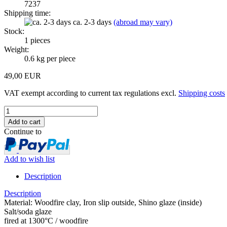
7237
Shipping time:
ca. 2-3 days
(abroad may vary)
Stock:
1
pieces
Weight:
0.6
kg per piece
49,00 EUR
VAT exempt according to current tax regulations excl.
Shipping costs
Continue to
Add to wish list
Description
Description
Material: Woodfire clay, Iron slip outside, Shino glaze (inside)
Salt/soda glaze
fired at 1300°C / woodfire