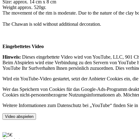
Size: approx. 14 cm x 8 cm
Weight approx. 520gr.
The movement of the rim is moderate. Due to the nature of the clay bo
The Chawan is sold without additional decoration.
Eingebettetes Video
Hinweis:
Dieses eingebettete Video wird von YouTube, LLC, 901 Che
Beim Abspielen wird eine Verbindung zu den Servern von YouTube he
YouTube Ihr Surfverhalten Ihnen persönlich zuzuordnen. Dies verhin
Wird ein YouTube-Video gestartet, setzt der Anbieter Cookies ein, d
Wer das Speichern von Cookies für das Google-Ads-Programm deakti
Cookies nicht-personenbezogene Nutzungsinformationen ab. Möchten 
Weitere Informationen zum Datenschutz bei „YouTube“ finden Sie in 
Video abspielen