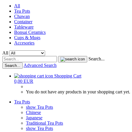
All
Tea Pots
Chawan
Container
Tableware
Bonsai Ceramics
Cups & Mugs
Accesories
All
Search...
Advanced Search
Search...
Shopping Cart
0,00 EUR
You do not have any products in your shopping cart yet.
Tea Pots
show Tea Pots
Chinese
Japanese
Traditional Tea Pots
show Tea Pots