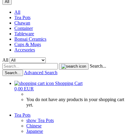
All
All
Tea Pots
Chawan
Container
Tableware
Bonsai Ceramics
Cups & Mugs
Accesories
All
Search...
Advanced Search
Search...
Shopping Cart
0,00 EUR
You do not have any products in your shopping cart
yet.
Tea Pots
show Tea Pots
Chinese
Japanese