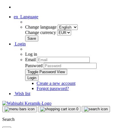
en
Language
Change language
Change currency
Login
Log in
Email
Password
Toggle Password View
Create a new account
Forgot password?
Wish list
0
Search