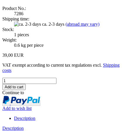
Product No.:
7286
Shipping time:
ca. 2-3 days
(abroad may vary)
Stock:
1
pieces
Weight:
0.6
kg per piece
39,00 EUR
VAT exempt according to current tax regulations excl.
Shipping
costs
Continue to
Add to wish list
Description
Description