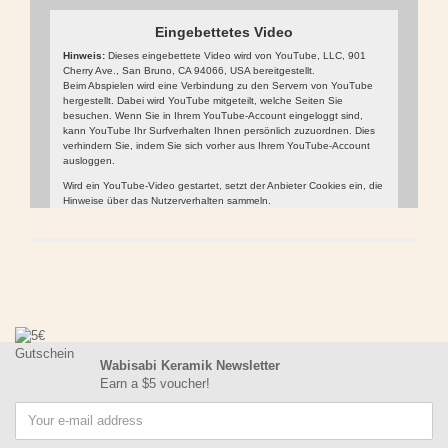
Eingebettetes Video
Hinweis:
Dieses eingebettete Video wird von YouTube, LLC, 901
Cherry Ave., San Bruno, CA 94066, USA bereitgestellt.
Beim Abspielen wird eine Verbindung zu den Servern von YouTube
hergestellt. Dabei wird YouTube mitgeteilt, welche Seiten Sie
besuchen. Wenn Sie in Ihrem YouTube-Account eingeloggt sind,
kann YouTube Ihr Surfverhalten Ihnen persönlich zuzuordnen. Dies
verhindern Sie, indem Sie sich vorher aus Ihrem YouTube-Account
ausloggen.
Wird ein YouTube-Video gestartet, setzt der Anbieter Cookies ein, die
Hinweise über das Nutzerverhalten sammeln.
Wer das Speichern von Cookies für das Google-Ads-Programm
deaktiviert hat, wird auch beim Anschauen von YouTube-Videos mit
keinen solchen Cookies rechnen müssen. YouTube legt aber auch in
anderen Cookies nicht-personenbezogene Nutzungsinformationen
ab. Möchten Sie dies verhindern, so müssen Sie das Speichern von
Cookies im Browser blockieren.
Video
Weitere Informationen zum Datenschutz bei „YouTube“ finden Sie in
abspielen
der Datenschutzerklärung des Anbieters unter:
https://www.google.de/intl/de/policies/privacy/
Wabisabi Keramik Newsletter
Earn a $5 voucher!