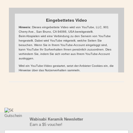
Eingebettetes Video
Hinweis:
Dieses eingebettete Video wird von YouTube, LLC, 901
Cherry Ave., San Bruno, CA 94066, USA bereitgestellt.
Beim Abspielen wird eine Verbindung zu den Servern von YouTube
hergestellt. Dabei wird YouTube mitgeteilt, welche Seiten Sie
besuchen. Wenn Sie in Ihrem YouTube-Account eingeloggt sind,
kann YouTube Ihr Surfverhalten Ihnen persönlich zuzuordnen. Dies
verhindern Sie, indem Sie sich vorher aus Ihrem YouTube-Account
ausloggen.
Wird ein YouTube-Video gestartet, setzt der Anbieter Cookies ein, die
Hinweise über das Nutzerverhalten sammeln.
Wer das Speichern von Cookies für das Google-Ads-Programm
deaktiviert hat, wird auch beim Anschauen von YouTube-Videos mit
keinen solchen Cookies rechnen müssen. YouTube legt aber auch in
anderen Cookies nicht-personenbezogene Nutzungsinformationen
ab. Möchten Sie dies verhindern, so müssen Sie das Speichern von
Cookies im Browser blockieren.
Video
Weitere Informationen zum Datenschutz bei „YouTube“ finden Sie in
abspielen
der Datenschutzerklärung des Anbieters unter:
https://www.google.de/intl/de/policies/privacy/
Wabisabi Keramik Newsletter
Earn a $5 voucher!