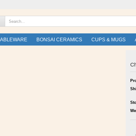
TABLEWARE
BONSAI CERAMICS
CUPS & MUGS
Ch
Pr
Sh
St
We