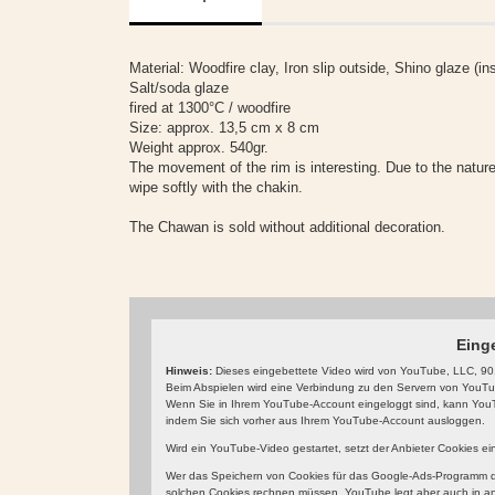
Material: Woodfire clay, Iron slip outside, Shino glaze (in
Salt/soda glaze
fired at 1300°C / woodfire
Size: approx. 13,5 cm x 8 cm
Weight approx. 540gr.
The movement of the rim is interesting. Due to the nature
wipe softly with the chakin.
The Chawan is sold without additional decoration.
Eing
Hinweis:
Dieses eingebettete Video wird von YouTube, LLC, 901
Beim Abspielen wird eine Verbindung zu den Servern von YouTube
Wenn Sie in Ihrem YouTube-Account eingeloggt sind, kann YouTu
indem Sie sich vorher aus Ihrem YouTube-Account ausloggen.
Wird ein YouTube-Video gestartet, setzt der Anbieter Cookies e
Wer das Speichern von Cookies für das Google-Ads-Programm de
solchen Cookies rechnen müssen. YouTube legt aber auch in a