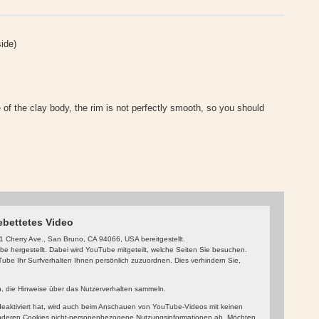
side)
 of the clay body, the rim is not perfectly smooth, so you should
ebettetes Video
 Cherry Ave., San Bruno, CA 94066, USA bereitgestellt.
 hergestellt. Dabei wird YouTube mitgeteilt, welche Seiten Sie besuchen.
be Ihr Surfverhalten Ihnen persönlich zuzuordnen. Dies verhindern Sie,
in, die Hinweise über das Nutzerverhalten sammeln.
aktiviert hat, wird auch beim Anschauen von YouTube-Videos mit keinen
nderen Cookies nicht-personenbezogene Nutzungsinformationen ab. Möchten