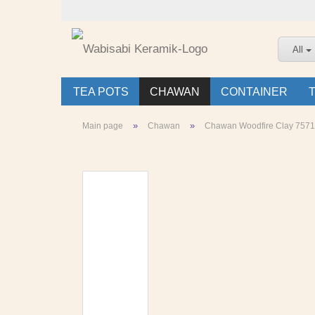
All
TEA POTS
CHAWAN
CONTAINER
»
»
Main page
Chawan
Chawan Woodfire Clay 7571