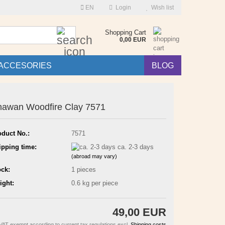
EN
Login
Wish list
Search...
Shopping Cart
0,00 EUR
ACCESORIES
BLOG
awan Woodfire Clay 7571
oduct No.:
7571
ipping time:
ca. 2-3 days
(abroad may vary)
ock:
1
pieces
ight:
0.6
kg per piece
49,00 EUR
VAT exempt according to current tax regulations excl.
Shipping costs