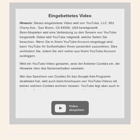
Eingebettetes Video
Hinweis:
Dieses eingebettete Video wird von YouTube, LLC, 901
Cherry Ave., San Bruno, CA 94066, USA bereitgestellt.
Beim Abspielen wird eine Verbindung zu den Servern von YouTube
hergestellt. Dabei wird YouTube mitgeteilt, welche Seiten Sie
besuchen. Wenn Sie in Ihrem YouTube-Account eingeloggt sind,
kann YouTube Ihr Surfverhalten Ihnen persönlich zuzuordnen. Dies
verhindern Sie, indem Sie sich vorher aus Ihrem YouTube-Account
ausloggen.
Wird ein YouTube-Video gestartet, setzt der Anbieter Cookies ein, die
Hinweise über das Nutzerverhalten sammeln.
Wer das Speichern von Cookies für das Google-Ads-Programm
deaktiviert hat, wird auch beim Anschauen von YouTube-Videos mit
keinen solchen Cookies rechnen müssen. YouTube legt aber auch in
anderen Cookies nicht-personenbezogene Nutzungsinformationen
ab. Möchten Sie dies verhindern, so müssen Sie das Speichern von
Cookies im Browser blockieren.
Video
Weitere Informationen zum Datenschutz bei „YouTube“ finden Sie in
abspielen
der Datenschutzerklärung des Anbieters unter:
https://www.google.de/intl/de/policies/privacy/