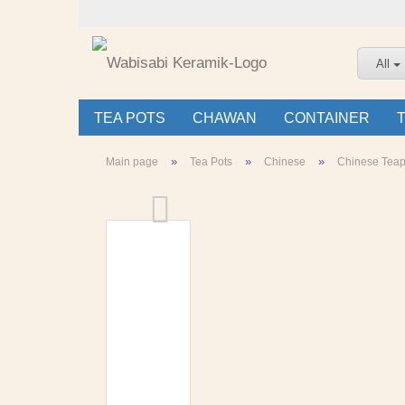
All
TEA POTS
CHAWAN
CONTAINER
»
»
»
Main page
Tea Pots
Chinese
Chinese Teap