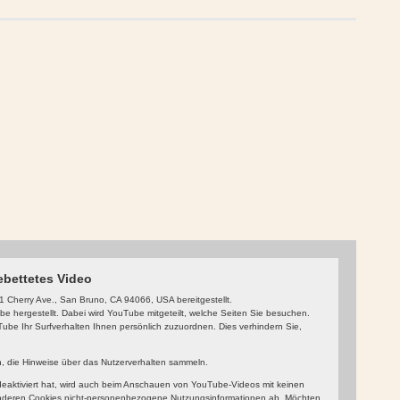
ebettetes Video
 Cherry Ave., San Bruno, CA 94066, USA bereitgestellt.
 hergestellt. Dabei wird YouTube mitgeteilt, welche Seiten Sie besuchen.
be Ihr Surfverhalten Ihnen persönlich zuzuordnen. Dies verhindern Sie,
in, die Hinweise über das Nutzerverhalten sammeln.
aktiviert hat, wird auch beim Anschauen von YouTube-Videos mit keinen
nderen Cookies nicht-personenbezogene Nutzungsinformationen ab. Möchten