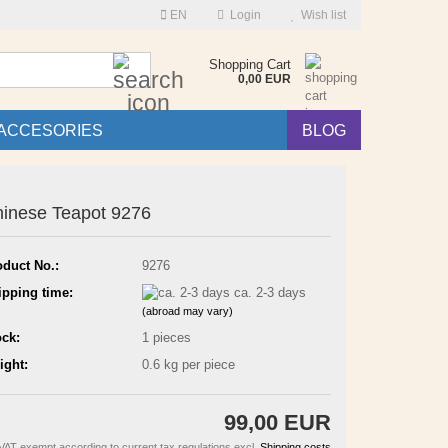
EN
Login
Wish list
Search...
Shopping Cart
0,00 EUR
ACCESORIES
BLOG
inese Teapot 9276
oduct No.:
9276
ipping time:
ca. 2-3 days
(abroad may vary)
ock:
1
pieces
ight:
0.6
kg per piece
99,00 EUR
VAT exempt according to current tax regulations excl.
Shipping costs