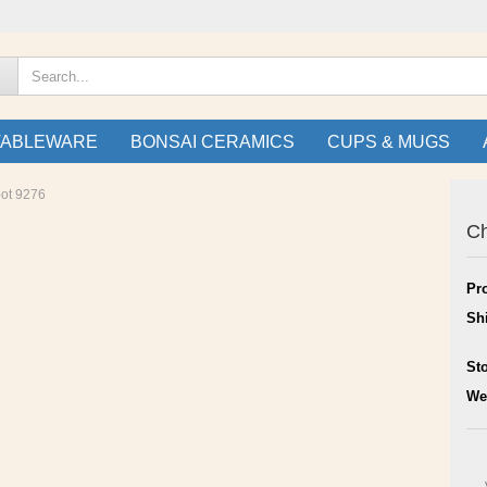
TABLEWARE
BONSAI CERAMICS
CUPS & MUGS
ot 9276
Ch
Pr
Sh
St
We