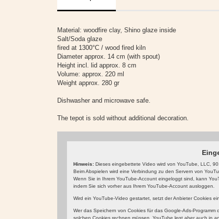
Material: woodfire clay, Shino glaze inside
Salt/Soda glaze
fired at 1300°C / wood fired kiln
Diameter approx. 14 cm (with spout)
Height incl. lid approx. 8 cm
Volume: approx. 220 ml
Weight approx. 280 gr
Dishwasher and microwave safe.
The tepot is sold without additional decoration.
Eing
Hinweis:
Dieses eingebettete Video wird von YouTube, LLC, 901
Beim Abspielen wird eine Verbindung zu den Servern von YouTube
Wenn Sie in Ihrem YouTube-Account eingeloggt sind, kann YouTu
indem Sie sich vorher aus Ihrem YouTube-Account ausloggen.
Wird ein YouTube-Video gestartet, setzt der Anbieter Cookies e
Wer das Speichern von Cookies für das Google-Ads-Programm de
solchen Cookies rechnen müssen. YouTube legt aber auch in a