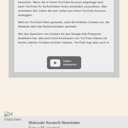
besuchen. Wenn Sie in Ihrem YouTube-Account eingeloggt sind,
kann YouTube Ihr Surfverhalten Ihnen persönlich zuzuordnen. Dies
verhindern Sie, indem Sie sich vorher aus Ihrem YouTube-Account
ausloggen.
Wird ein YouTube-Video gestartet, setzt der Anbieter Cookies ein, die
Hinweise über das Nutzerverhalten sammeln.
Wer das Speichern von Cookies für das Google-Ads-Programm
deaktiviert hat, wird auch beim Anschauen von YouTube-Videos mit
keinen solchen Cookies rechnen müssen. YouTube legt aber auch in
anderen Cookies nicht-personenbezogene Nutzungsinformationen
ab. Möchten Sie dies verhindern, so müssen Sie das Speichern von
Cookies im Browser blockieren.
Video
Weitere Informationen zum Datenschutz bei „YouTube“ finden Sie in
abspielen
der Datenschutzerklärung des Anbieters unter:
https://www.google.de/intl/de/policies/privacy/
Wabisabi Keramik Newsletter
Earn a $5 voucher!