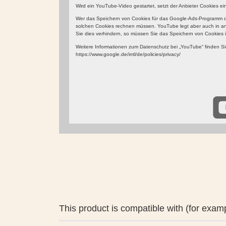
Wird ein YouTube-Video gestartet, setzt der Anbieter Cookies e
Wer das Speichern von Cookies für das Google-Ads-Programm de
solchen Cookies rechnen müssen. YouTube legt aber auch in a
Sie dies verhindern, so müssen Sie das Speichern von Cookies i
Weitere Informationen zum Datenschutz bei „YouTube“ finden Sie
https://www.google.de/intl/de/policies/privacy/
This product is compatible with (for examp