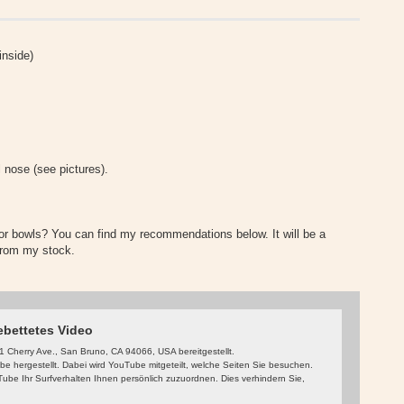
inside)
l nose (see pictures).
r bowls? You can find my recommendations below. It will be a
 from my stock.
ebettetes Video
 Cherry Ave., San Bruno, CA 94066, USA bereitgestellt.
 hergestellt. Dabei wird YouTube mitgeteilt, welche Seiten Sie besuchen.
be Ihr Surfverhalten Ihnen persönlich zuzuordnen. Dies verhindern Sie,