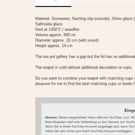
Material: Stoneware, flashing slip (outside), Shino glaze (
Salt/soda glaze
fired at 1300°C / woodfire
Volume approx. 800 ml
Diameter approx. 20 cm (with snout)
Height approx. 14 cm
The tea pot gallery has a gap but the lid has no additiona
The teapot is sold without additional decoration or cups.
Do you want to combine your teapot with matching cups o
pleasure for me to find the best matching cups or bowls
Eing
Hinweis:
Dieses eingebettete Video wird von YouTube, LLC, 901
Beim Abspielen wird eine Verbindung zu den Servern von YouTube
Wenn Sie in Ihrem YouTube-Account eingeloggt sind, kann YouTu
indem Sie sich vorher aus Ihrem YouTube-Account ausloggen.