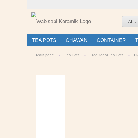
All
TEA POTS
CHAWAN
CONTAINER
»
»
»
Main page
Tea Pots
Traditional Tea Pots
Bi