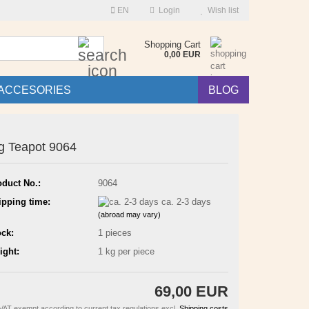
EN
Login
Wish list
Search...
Shopping Cart
0,00 EUR
ACCESORIES
BLOG
g Teapot 9064
oduct No.:
9064
ipping time:
ca. 2-3 days
(abroad may vary)
ock:
1
pieces
ight:
1
kg per piece
69,00 EUR
VAT exempt according to current tax regulations excl.
Shipping costs