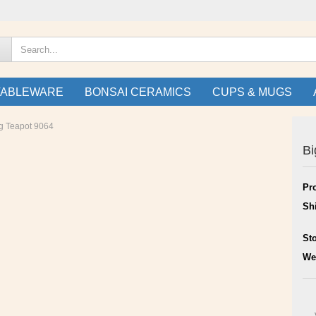
TABLEWARE
BONSAI CERAMICS
CUPS & MUGS
g Teapot 9064
Bi
Pr
Sh
St
We