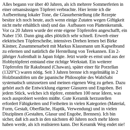
Alles begann vor über 40 Jahren, als ich mehrere Sommerferien in
einer ortsansässigen Töpferei verbrachte. Hier lernte ich die
Aufbereitung lokaler Tone, die Glasurherstellung (die Rezepte
besitze ich noch heute, auch wenn einige Zutaten wegen Giftigkeit
nicht mehr erhältlich sind) und das Aufbauen von Plattenkeramik.
Vor ca 20 Jahren wurde der erste eigene Töpferofen angeschafft, ein
Naber 150. Dann ging alles plötzlich sehr schnell. Erwerb einer
elektrischen Töpferscheibe, intensives Drehen lernen bei Birke
Kästner, Zusammenarbeit mit Markus Klausmann um Kapselbrand
zu erlernen und natürlich die Herstellung von Teekannen. Ein 2-
jähriger Aufenthalt in Japan folgte. Jetzt wurde es ernst und aus der
Hobbytöpferei entstand eine richtige Werkstatt. Ein weiterer
Töpferofen für Rakubrand (Chawan), später einer für Porzellan
(1320°C) waren nötig. Seit 3 Jahren brenne ich regelmäßig in 2
Holzbrandöfen um die japanische Philosophie des WabiSabi
systematisch umzusetzen und meinen eigenen Weg zu gehen. Dazu
gehört auch die Entwicklung eigener Glasuren und Engoben. Bei
jedem Stück, welches ich töpfere, entstehen 100 neue Ideen, was
noch ausprobiert werden müßte. Gute Keramik herzustellen
erfordert Fähigkeiten und Freiheiten in vielen Kategorien (Material,
Form, Gestalt, Oberfläche, Haptik, Verwendung) und in vielen
Disziplinen (Gestalten, Glasur und Engobe, Brennen). Ich bin
sicher, daß ich auch in den nächsten 40 Jahren noch mehr Ideen
haben werde, als ich realisieren kann. Der Keramik Weg endet nie!