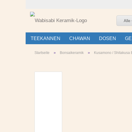
Alle
TEEKANNEN
CHAWAN
DOSEN
GE
»
»
Startseite
Bonsaikeramik
Kusamono / Shitakusa B