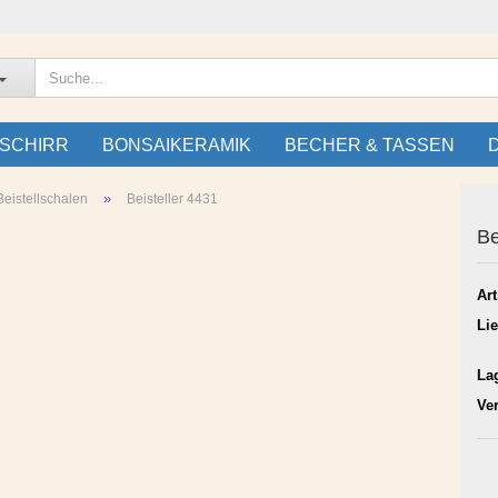
SCHIRR
BONSAIKERAMIK
BECHER & TASSEN
»
eistellschalen
Beisteller 4431
Be
Art
Lie
La
Ve