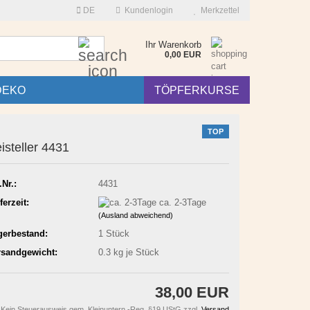
DE
Kundenlogin
Merkzettel
Suche...
Ihr Warenkorb
0,00 EUR
DEKO
TÖPFERKURSE
TOP
isteller 4431
.Nr.:
4431
ferzeit:
ca. 2-3Tage
(Ausland abweichend)
gerbestand:
1
Stück
rsandgewicht:
0.3
kg je Stück
38,00 EUR
Kein Steuerausweis gem. Kleinuntern.-Reg. §19 UStG zzgl.
Versand