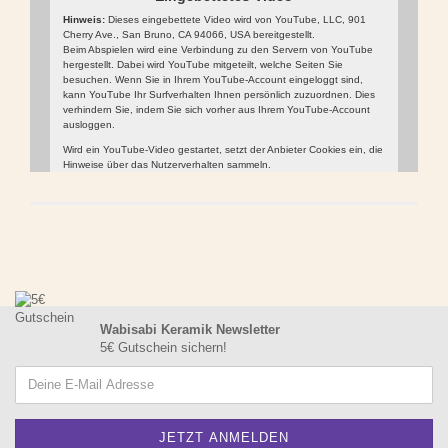
Hinweis:
Dieses eingebettete Video wird von YouTube, LLC, 901
Cherry Ave., San Bruno, CA 94066, USA bereitgestellt.
Beim Abspielen wird eine Verbindung zu den Servern von YouTube
hergestellt. Dabei wird YouTube mitgeteilt, welche Seiten Sie
besuchen. Wenn Sie in Ihrem YouTube-Account eingeloggt sind,
kann YouTube Ihr Surfverhalten Ihnen persönlich zuzuordnen. Dies
verhindern Sie, indem Sie sich vorher aus Ihrem YouTube-Account
ausloggen.
Wird ein YouTube-Video gestartet, setzt der Anbieter Cookies ein, die
Hinweise über das Nutzerverhalten sammeln.
Wer das Speichern von Cookies für das Google-Ads-Programm
deaktiviert hat, wird auch beim Anschauen von YouTube-Videos mit
keinen solchen Cookies rechnen müssen. YouTube legt aber auch in
anderen Cookies nicht-personenbezogene Nutzungsinformationen
ab. Möchten Sie dies verhindern, so müssen Sie das Speichern von
Cookies im Browser blockieren.
Video
Weitere Informationen zum Datenschutz bei „YouTube“ finden Sie in
abspielen
der Datenschutzerklärung des Anbieters unter:
https://www.google.de/intl/de/policies/privacy/
Wabisabi Keramik Newsletter
5€ Gutschein sichern!