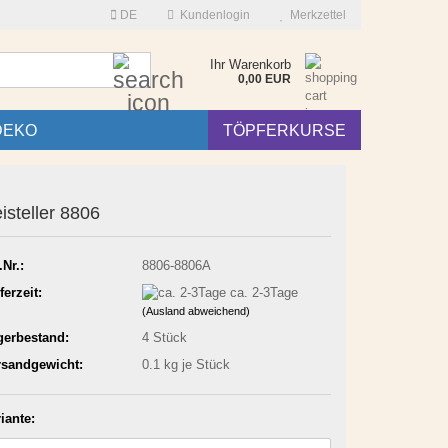
DE
Kundenlogin
Merkzettel
Suche...
Ihr Warenkorb
0,00 EUR
DEKO
TÖPFERKURSE
isteller 8806
.Nr.:
8806-8806A
ferzeit:
ca. 2-3Tage
(Ausland abweichend)
gerbestand:
4
Stück
rsandgewicht:
0.1
kg je Stück
iante: