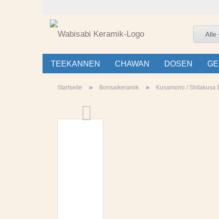
Alle
TEEKANNEN
CHAWAN
DOSEN
GE
»
»
Startseite
Bonsaikeramik
Kusamono / Shitakusa B