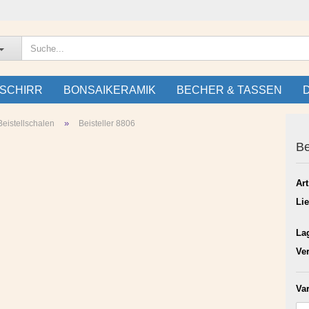
SCHIRR
BONSAIKERAMIK
BECHER & TASSEN
»
eistellschalen
Beisteller 8806
Be
Art
Lie
La
Ve
Var