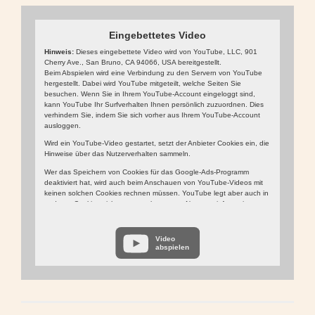
Eingebettetes Video
Hinweis:
Dieses eingebettete Video wird von YouTube, LLC, 901
Cherry Ave., San Bruno, CA 94066, USA bereitgestellt.
Beim Abspielen wird eine Verbindung zu den Servern von YouTube
hergestellt. Dabei wird YouTube mitgeteilt, welche Seiten Sie
besuchen. Wenn Sie in Ihrem YouTube-Account eingeloggt sind,
kann YouTube Ihr Surfverhalten Ihnen persönlich zuzuordnen. Dies
verhindern Sie, indem Sie sich vorher aus Ihrem YouTube-Account
ausloggen.
Wird ein YouTube-Video gestartet, setzt der Anbieter Cookies ein, die
Hinweise über das Nutzerverhalten sammeln.
Wer das Speichern von Cookies für das Google-Ads-Programm
deaktiviert hat, wird auch beim Anschauen von YouTube-Videos mit
keinen solchen Cookies rechnen müssen. YouTube legt aber auch in
anderen Cookies nicht-personenbezogene Nutzungsinformationen
ab. Möchten Sie dies verhindern, so müssen Sie das Speichern von
Cookies im Browser blockieren.
Video
Weitere Informationen zum Datenschutz bei „YouTube“ finden Sie in
abspielen
der Datenschutzerklärung des Anbieters unter:
https://www.google.de/intl/de/policies/privacy/