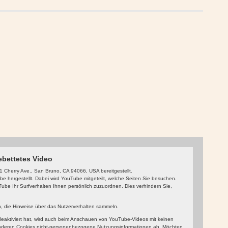
ebettetes Video
 Cherry Ave., San Bruno, CA 94066, USA bereitgestellt.
 hergestellt. Dabei wird YouTube mitgeteilt, welche Seiten Sie besuchen.
be Ihr Surfverhalten Ihnen persönlich zuzuordnen. Dies verhindern Sie,
in, die Hinweise über das Nutzerverhalten sammeln.
aktiviert hat, wird auch beim Anschauen von YouTube-Videos mit keinen
nderen Cookies nicht-personenbezogene Nutzungsinformationen ab. Möchten