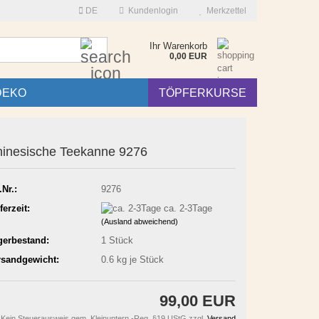
DE
Kundenlogin
Merkzettel
Suche...
Ihr Warenkorb
0,00 EUR
DEKO
TÖPFERKURSE
inesische Teekanne 9276
.Nr.:
9276
ferzeit:
ca. 2-3Tage
(Ausland abweichend)
gerbestand:
1
Stück
rsandgewicht:
0.6
kg je Stück
99,00 EUR
Kein Steuerausweis gem. Kleinuntern.-Reg. §19 UStG zzgl.
Versand