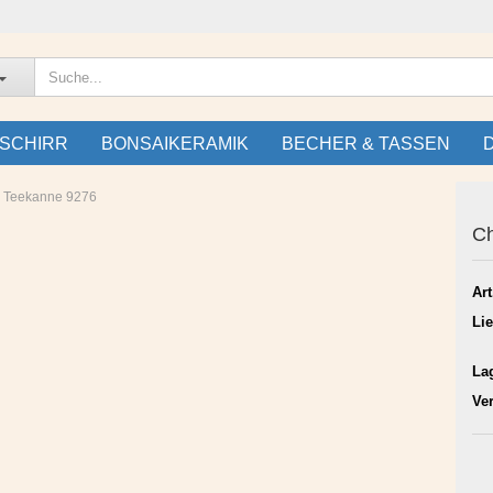
SCHIRR
BONSAIKERAMIK
BECHER & TASSEN
e Teekanne 9276
Ch
Art
Lie
La
Ve