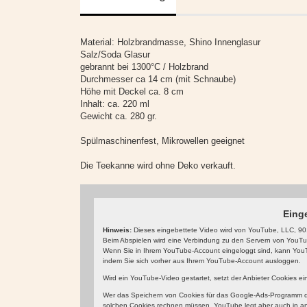
Material: Holzbrandmasse, Shino Innenglasur
Salz/Soda Glasur
gebrannt bei 1300°C / Holzbrand
Durchmesser ca 14 cm (mit Schnaube)
Höhe mit Deckel ca. 8 cm
Inhalt: ca. 220 ml
Gewicht ca. 280 gr.
Spülmaschinenfest, Mikrowellen geeignet
Die Teekanne wird ohne Deko verkauft.
Eing
Hinweis:
Dieses eingebettete Video wird von YouTube, LLC, 901
Beim Abspielen wird eine Verbindung zu den Servern von YouTube
Wenn Sie in Ihrem YouTube-Account eingeloggt sind, kann YouTu
indem Sie sich vorher aus Ihrem YouTube-Account ausloggen.
Wird ein YouTube-Video gestartet, setzt der Anbieter Cookies e
Wer das Speichern von Cookies für das Google-Ads-Programm de
solchen Cookies rechnen müssen. YouTube legt aber auch in a